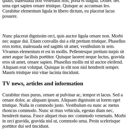
quam, malesuada non venenatis non, porta et magna. Donec nec
urna eget sapien ornare tristique. Quisque ac accumsan leo.
Curabitur elementum ligula in libero dictum, eu placerat lacus
posuere.
Nunc placerat dignissim orci, quis auctor ligula ornare non. Morbi
nec augue dui. Etiam convallis dui a elit pretium tristique. Phasellus
eros tortor, malesuada sed sagittis sit amet, vestibulum in sem.
Vivamus elementum et est in mollis. Pellentesque pretium turpis sit
amet augue facilisis porttitor. Quisque laoreet neque luctus, gravida
eros sit amet, ornare sapien. Phasellus mollis mi id auctor eleifend.
Aliquam erat volutpat. Quisque in elit non nisl hendrerit semper.
Mauris tristique nisi vitae lacinia tincidunt.
TV news, articles and information
Curabitur risus purus, ornare at pulvinar ac, tempor et lacus. Sed a
ornare dolor, ac aliquam ipsum. Aliquam dignissim ut lorem eget
tristique. Nulla in commodo justo. Vestibulum eu nunc ac metus
rhoncus commodo. Nunc ut risus vehicula, egestas diam nec,
hendrerit massa. Fusce aliquet risus nec commodo venenatis. Morbi
in orci gravida, gravida nisl ut, commodo urna. Proin scelerisque
porttitor dui sed tincidunt.