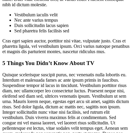
nibh id dictum molestie.
Vestibulum iaculis velit
Nec ante varius tempus
Duis sollicitudin lacus sapien
Sed pharetra felis facilisis sed
Cras eget sapien auctor, porttitor nisi vitae, vulputate justo. Cras et
pharetra ligula, vel vestibulum ipsum. Orci varius natoque penatibus
et magnis dis parturient montes, nascetur ridiculus mus.
5 Things You Didn’t Know About TV
Quisque scelerisque suscipit purus, nec venenatis nulla lobortis eu.
Interdum et malesuada fames ac ante ipsum primis in faucibus.
Suspendisse tempor id lacus in tincidunt. Vestibulum porttitor risus
diam, nec ullamcorper leo consectetur luctus. Praesent neque nisi,
eleifend sed diam sed, ultrices venenatis ipsum. Vestibulum ut sem
urna. Mauris lorem neque, egestas eget arcu sit amet, sagittis dictum
risus. Sed dolor ligula, dictum ac mattis nec, sagittis non ipsum.
Integer sollicitudin nunc vitae nisi facilisis, sed rutrum elit
vestibulum. Duis viverra maximus felis at condimentum. Sed
congue mi vel massa laoreet, vel laoreet risus sollicitudin. Ut
pellentesque est lectus, vitae sodales velit tempus eget. Aenean sem