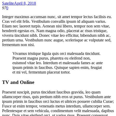
Satelite
April 8, 2018
97
0
Integer maximus accumsan nunc, sit amet tempor lectus facilisis eu.
Cras vel elit felis. Vestibulum convallis ipsum id aliquam varius.
Etiam nec laoreet turpis. Aenean nisi libero, tempor non sem vitae,
hendrerit egestas ex. Nam magna odio, placerat ac risus tristique,
viverra tincidunt nibh. Donec vitae leo efficitur, bibendum nibh ac,
pretium urna. Vestibulum nunc augue, scelerisque ac vulputate sed,
fermentum non nisi.
Vivamus tristique ligula quis orci malesuada tincidunt.
Praesent magna purus, pharetra eu eleifend non,
euismod vitae leo. Interdum et malesuada fames ac ante
ipsum primis in faucibus. Quisque sapien enim, feugiat
et mi vel, fermentum placerat tortor.
TV and Online
Praesent suscipit, purus tincidunt faucibus gravida, leo quam
ullamcorper risus, quis pretium nibh eros ut purus. Vestibulum ante
ipsum primis in faucibus orci luctus et ultrices posuere cubilia Curae;
Fusce ut enim tempor, venenatis metus interdum, ullamcorper sem.
Pellentesque et sem vehicula, condimentum velit malesuada, dapibus
nunc. Duis vitae eleifend orci, ut varius risus. Praesent consequat